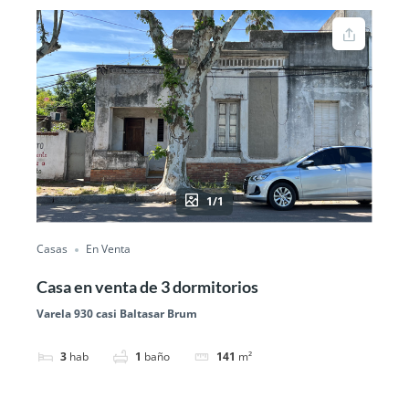
1/1
Casas
En Venta
Casa en venta de 3 dormitorios
Varela 930 casi Baltasar Brum
3
hab
1
baño
141
m²