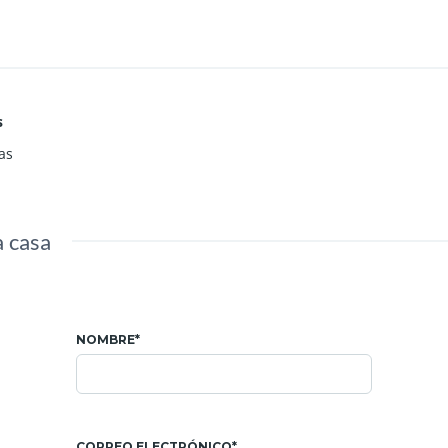
s
as
a casa
NOMBRE*
CORREO ELECTRÓNICO*