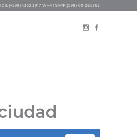
OS: (+598)4362 3917
WHATSAPP:(598) 091285362
 ciudad