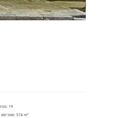
rios
:
19
del lote
:
574
m²