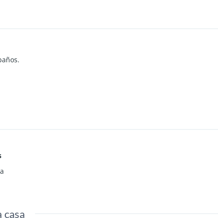
baños.
s
ia
a casa