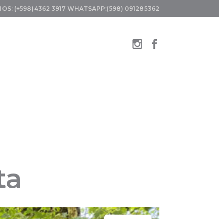
OS: (+598)4362 3917
WHATSAPP:(598) 091285362
ta