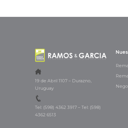
Nues
Remat
Rema
19 de Abril 1107 – Durazno,
Negoc
Uruguay
Tel: (598) 4362 3917
–
Tel: (598)
4362 6513