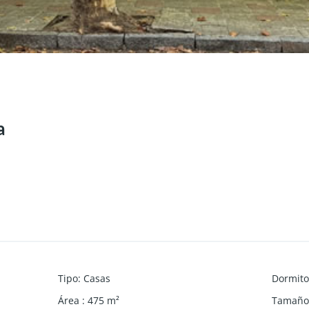
a
Tipo
:
Casas
Dormito
Área
:
475
m²
Tamaño 