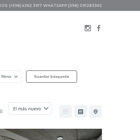
OS: (+598)4362 3917
WHATSAPP:(598) 091285362
filtros
Guardar búsqueda
R